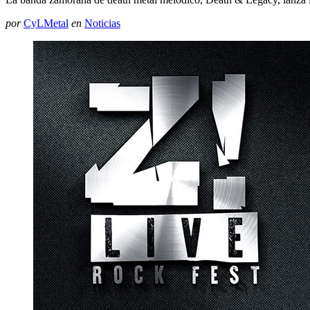
por
CyLMetal
en
Noticias