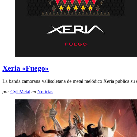
Xeria «Fuego»
La banda zamorana-vallisoletana de metal melódico Xeria publica su 
por
CyLMetal
en
Noticias