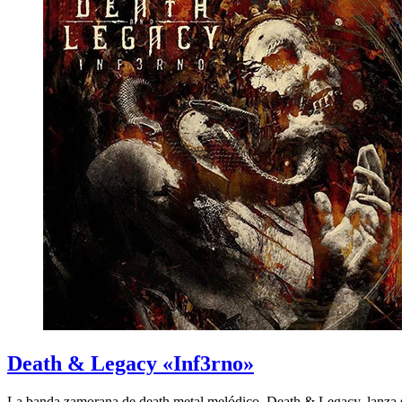
Death & Legacy «Inf3rno»
La banda zamorana de death metal melódico, Death & Legacy, lanza su