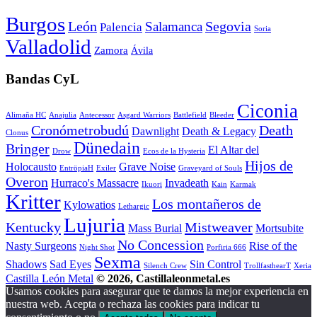
Burgos
León
Segovia
Salamanca
Palencia
Soria
Valladolid
Zamora
Ávila
Bandas CyL
Ciconia
Alimaña HC
Anajulia
Antecessor
Asgard Warriors
Battlefield
Bleeder
Cronómetrobudú
Death
Dawnlight
Death & Legacy
Clonus
Dünedain
Bringer
El Altar del
Drow
Ecos de la Hysteria
Hijos de
Holocausto
Grave Noise
EntröpiaH
Exiler
Graveyard of Souls
Overon
Hurraco's Massacre
Invadeath
Ikuori
Kain
Karmak
Kritter
Los montañeros de
Kylowatios
Lethargic
Lujuria
Kentucky
Mistweaver
Mass Burial
Mortsubite
No Concession
Nasty Surgeons
Rise of the
Night Shot
Porfiria 666
Sexma
Shadows
Sad Eyes
Sin Control
Silench Crew
TrollfasthearT
Xeria
Castilla León Metal
© 2026, Castillaleonmetal.es
Usamos cookies para asegurar que te damos la mejor experiencia en
nuestra web. Acepta o rechaza las cookies para indicar tu