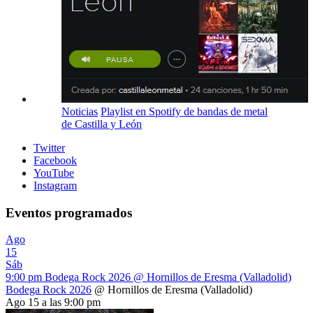
Noticias
Playlist en Spotify de bandas de metal
de Castilla y León
Twitter
Facebook
YouTube
Instagram
Eventos programados
Ago
15
Sáb
9:00 pm
Bodega Rock 2026
@ Hornillos de Eresma (Valladolid)
Bodega Rock 2026
@ Hornillos de Eresma (Valladolid)
Ago 15 a las 9:00 pm