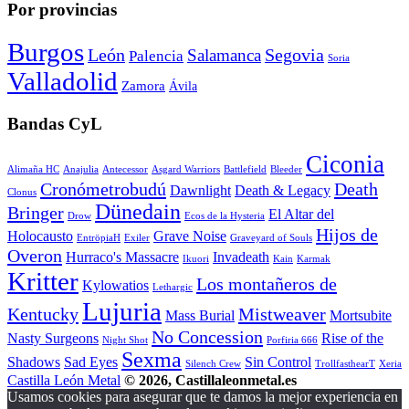
Por provincias
Burgos
León
Segovia
Salamanca
Palencia
Soria
Valladolid
Zamora
Ávila
Bandas CyL
Ciconia
Alimaña HC
Anajulia
Antecessor
Asgard Warriors
Battlefield
Bleeder
Cronómetrobudú
Death
Dawnlight
Death & Legacy
Clonus
Dünedain
Bringer
El Altar del
Drow
Ecos de la Hysteria
Hijos de
Holocausto
Grave Noise
EntröpiaH
Exiler
Graveyard of Souls
Overon
Hurraco's Massacre
Invadeath
Ikuori
Kain
Karmak
Kritter
Los montañeros de
Kylowatios
Lethargic
Lujuria
Kentucky
Mistweaver
Mass Burial
Mortsubite
No Concession
Nasty Surgeons
Rise of the
Night Shot
Porfiria 666
Sexma
Shadows
Sad Eyes
Sin Control
Silench Crew
TrollfasthearT
Xeria
Castilla León Metal
© 2026, Castillaleonmetal.es
Usamos cookies para asegurar que te damos la mejor experiencia en