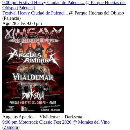
9:00 pm
Festival Heavy Ciudad de Palenci...
@ Parque Huertas del
Obispo (Palencia)
Festival Heavy Ciudad de Palenci...
@ Parque Huertas del Obispo
(Palencia)
Ago 28 a las 9:00 pm
Angelus Apatrida + Vhäldemar + Darksena
9:00 pm
Motorrock Classic Fest 2026
@ Morales del Vino
(Zamora)