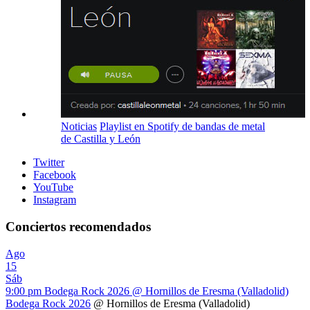
Noticias
Playlist en Spotify de bandas de metal
de Castilla y León
Twitter
Facebook
YouTube
Instagram
Conciertos recomendados
Ago
15
Sáb
9:00 pm
Bodega Rock 2026
@ Hornillos de Eresma (Valladolid)
Bodega Rock 2026
@ Hornillos de Eresma (Valladolid)