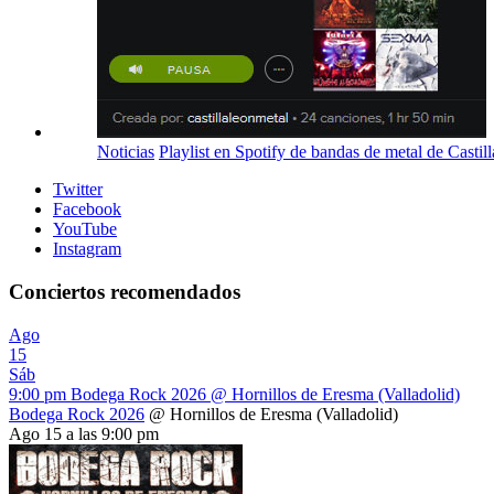
Noticias
Playlist en Spotify de bandas de metal de Castil
Twitter
Facebook
YouTube
Instagram
Conciertos recomendados
Ago
15
Sáb
9:00 pm
Bodega Rock 2026
@ Hornillos de Eresma (Valladolid)
Bodega Rock 2026
@ Hornillos de Eresma (Valladolid)
Ago 15 a las 9:00 pm