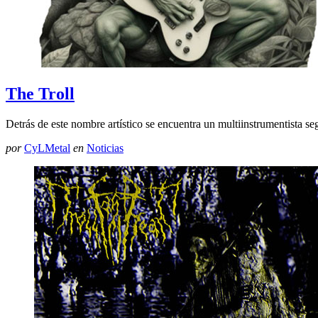
The Troll
Detrás de este nombre artístico se encuentra un multiinstrumentista s
por
CyLMetal
en
Noticias