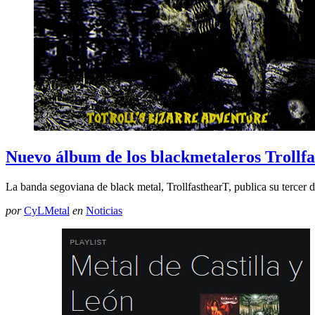
Nuevo álbum de los blackmetaleros Trollf
La banda segoviana de black metal, TrollfasthearT, publica su tercer d
por
CyLMetal
en
Noticias