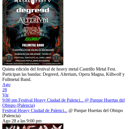
Quinta edición del festival de heavy metal Castrillo Metal Fest.
Participan las bandas: Degreed, Alterium, Opera Magna, Killwolf y
Fullmetal Band.
Ago
28
Vie
9:00 pm
Festival Heavy Ciudad de Palenci...
@ Parque Huertas del
Obispo (Palencia)
Festival Heavy Ciudad de Palenci...
@ Parque Huertas del Obispo
(Palencia)
Ago 28 a las 9:00 pm