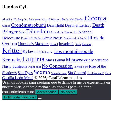
Bandas CyL
Ciconia
Alimaña HC
Anajulia
Antecessor
Asgard Warriors
Battlefield
Bleeder
Cronómetrobudú
Death
Dawnlight
Death & Legacy
Clonus
Dünedain
Bringer
El Altar del
Drow
Ecos de la Hysteria
Hijos de
Holocausto
Grave Noise
EntröpiaH
Exiler
Graveyard of Souls
Overon
Hurraco's Massacre
Invadeath
Ikuori
Kain
Karmak
Kritter
Los montañeros de
Kylowatios
Lethargic
Lujuria
Kentucky
Mistweaver
Mass Burial
Mortsubite
No Concession
Nasty Surgeons
Rise of the
Night Shot
Porfiria 666
Sexma
Shadows
Sad Eyes
Sin Control
Silench Crew
TrollfasthearT
Xeria
Castilla León Metal
© 2026, Castillaleonmetal.es
Usamos cookies para asegurar que te damos la mejor experiencia en
nuestra web. Acepta o rechaza las cookies para indicar tu
consentimiento o no.
Acepto todas
No acepto
Política de privacidad