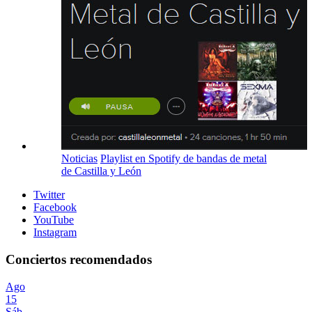
Noticias
Playlist en Spotify de bandas de metal
de Castilla y León
Twitter
Facebook
YouTube
Instagram
Conciertos recomendados
Ago
15
Sáb