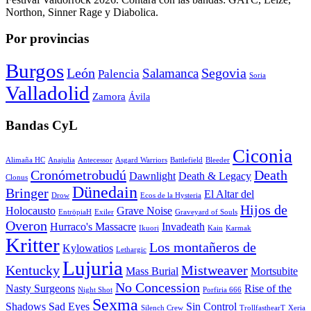
Northon, Sinner Rage y Diabolica.
Por provincias
Burgos
León
Segovia
Salamanca
Palencia
Soria
Valladolid
Zamora
Ávila
Bandas CyL
Ciconia
Alimaña HC
Anajulia
Antecessor
Asgard Warriors
Battlefield
Bleeder
Cronómetrobudú
Death
Dawnlight
Death & Legacy
Clonus
Dünedain
Bringer
El Altar del
Drow
Ecos de la Hysteria
Hijos de
Holocausto
Grave Noise
EntröpiaH
Exiler
Graveyard of Souls
Overon
Hurraco's Massacre
Invadeath
Ikuori
Kain
Karmak
Kritter
Los montañeros de
Kylowatios
Lethargic
Lujuria
Kentucky
Mistweaver
Mass Burial
Mortsubite
No Concession
Nasty Surgeons
Rise of the
Night Shot
Porfiria 666
Sexma
Shadows
Sad Eyes
Sin Control
Silench Crew
TrollfasthearT
Xeria