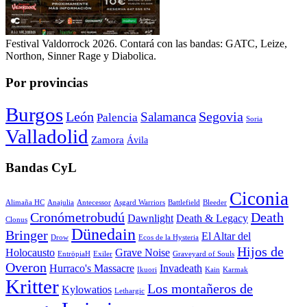
Festival Valdorrock 2026. Contará con las bandas: GATC, Leize,
Northon, Sinner Rage y Diabolica.
Por provincias
Burgos
León
Segovia
Salamanca
Palencia
Soria
Valladolid
Zamora
Ávila
Bandas CyL
Ciconia
Alimaña HC
Anajulia
Antecessor
Asgard Warriors
Battlefield
Bleeder
Cronómetrobudú
Death
Dawnlight
Death & Legacy
Clonus
Dünedain
Bringer
El Altar del
Drow
Ecos de la Hysteria
Hijos de
Holocausto
Grave Noise
EntröpiaH
Exiler
Graveyard of Souls
Overon
Hurraco's Massacre
Invadeath
Ikuori
Kain
Karmak
Kritter
Los montañeros de
Kylowatios
Lethargic