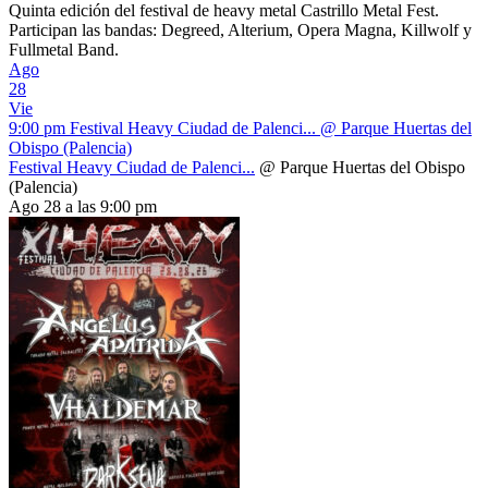
Quinta edición del festival de heavy metal Castrillo Metal Fest.
Participan las bandas: Degreed, Alterium, Opera Magna, Killwolf y
Fullmetal Band.
Ago
28
Vie
9:00 pm
Festival Heavy Ciudad de Palenci...
@ Parque Huertas del
Obispo (Palencia)
Festival Heavy Ciudad de Palenci...
@ Parque Huertas del Obispo
(Palencia)
Ago 28 a las 9:00 pm