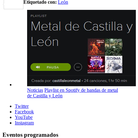
Etiquetado con:
León
Share
Noticias
Playlist en Spotify de bandas de metal
de Castilla y León
Twitter
Facebook
YouTube
Instagram
Eventos programados