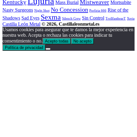
Lujuria
Kentucky
Mistweaver
Mass Burial
Mortsubite
No Concession
Nasty Surgeons
Rise of the
Night Shot
Porfiria 666
Sexma
Shadows
Sad Eyes
Sin Control
Silench Crew
TrollfasthearT
Xeria
Castilla León Metal
© 2026, Castillaleonmetal.es
Usamos cookies para asegurar que te damos la mejor experiencia en
nuestra web. Acepta o rechaza las cookies para indicar tu
consentimiento o no.
Acepto todas
No acepto
Política de privacidad