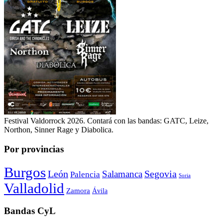
Festival Valdorrock 2026. Contará con las bandas: GATC, Leize,
Northon, Sinner Rage y Diabolica.
Por provincias
Burgos
León
Segovia
Salamanca
Palencia
Soria
Valladolid
Zamora
Ávila
Bandas CyL