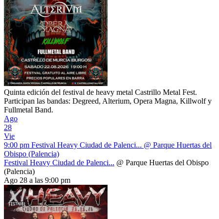
Quinta edición del festival de heavy metal Castrillo Metal Fest.
Participan las bandas: Degreed, Alterium, Opera Magna, Killwolf y
Fullmetal Band.
Ago
28
Vie
9:00 pm
Festival Heavy Ciudad de Palenci...
@ Parque Huertas del
Obispo (Palencia)
Festival Heavy Ciudad de Palenci...
@ Parque Huertas del Obispo
(Palencia)
Ago 28 a las 9:00 pm