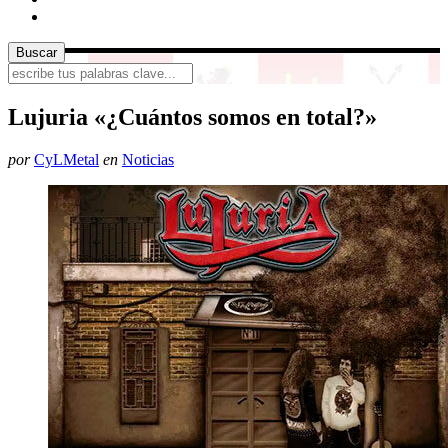
Lujuria «¿Cuántos somos en total?»
por
CyLMetal
en
Noticias