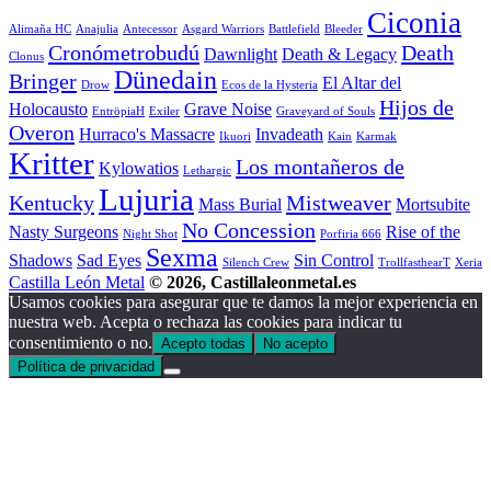
Ciconia
Alimaña HC
Anajulia
Antecessor
Asgard Warriors
Battlefield
Bleeder
Cronómetrobudú
Death
Dawnlight
Death & Legacy
Clonus
Dünedain
Bringer
El Altar del
Drow
Ecos de la Hysteria
Hijos de
Holocausto
Grave Noise
EntröpiaH
Exiler
Graveyard of Souls
Overon
Hurraco's Massacre
Invadeath
Ikuori
Kain
Karmak
Kritter
Los montañeros de
Kylowatios
Lethargic
Lujuria
Kentucky
Mistweaver
Mass Burial
Mortsubite
No Concession
Nasty Surgeons
Rise of the
Night Shot
Porfiria 666
Sexma
Shadows
Sad Eyes
Sin Control
Silench Crew
TrollfasthearT
Xeria
Castilla León Metal
© 2026, Castillaleonmetal.es
Usamos cookies para asegurar que te damos la mejor experiencia en
nuestra web. Acepta o rechaza las cookies para indicar tu
consentimiento o no.
Acepto todas
No acepto
Política de privacidad