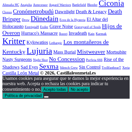
Ciconia
Alimaña HC
Anajulia
Antecessor
Asgard Warriors
Battlefield
Bleeder
Cronómetrobudú
Death
Dawnlight
Death & Legacy
Clonus
Dünedain
Bringer
El Altar del
Drow
Ecos de la Hysteria
Hijos de
Holocausto
Grave Noise
EntröpiaH
Exiler
Graveyard of Souls
Overon
Hurraco's Massacre
Invadeath
Ikuori
Kain
Karmak
Kritter
Los montañeros de
Kylowatios
Lethargic
Lujuria
Kentucky
Mistweaver
Mass Burial
Mortsubite
No Concession
Nasty Surgeons
Rise of the
Night Shot
Porfiria 666
Sexma
Shadows
Sad Eyes
Sin Control
Silench Crew
TrollfasthearT
Xeria
Castilla León Metal
© 2026, Castillaleonmetal.es
Usamos cookies para asegurar que te damos la mejor experiencia en
nuestra web. Acepta o rechaza las cookies para indicar tu
consentimiento o no.
Acepto todas
No acepto
Política de privacidad