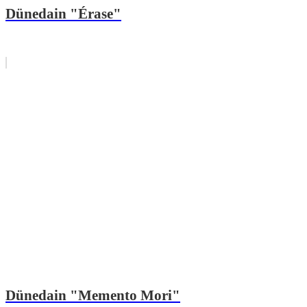
Dünedain "Érase"
Dünedain "Memento Mori"