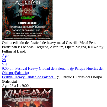
Quinta edición del festival de heavy metal Castrillo Metal Fest.
Participan las bandas: Degreed, Alterium, Opera Magna, Killwolf y
Fullmetal Band.
Ago
28
Vie
9:00 pm
Festival Heavy Ciudad de Palenci...
@ Parque Huertas del
Obispo (Palencia)
Festival Heavy Ciudad de Palenci...
@ Parque Huertas del Obispo
(Palencia)
Ago 28 a las 9:00 pm