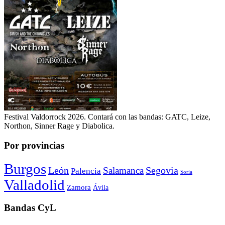
Festival Valdorrock 2026. Contará con las bandas: GATC, Leize,
Northon, Sinner Rage y Diabolica.
Por provincias
Burgos
León
Segovia
Salamanca
Palencia
Soria
Valladolid
Zamora
Ávila
Bandas CyL