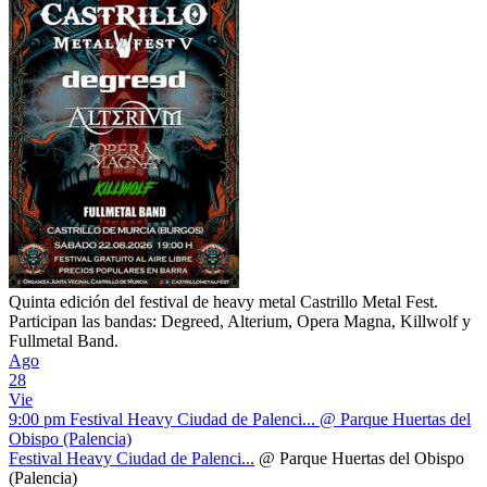
Quinta edición del festival de heavy metal Castrillo Metal Fest.
Participan las bandas: Degreed, Alterium, Opera Magna, Killwolf y
Fullmetal Band.
Ago
28
Vie
9:00 pm
Festival Heavy Ciudad de Palenci...
@ Parque Huertas del
Obispo (Palencia)
Festival Heavy Ciudad de Palenci...
@ Parque Huertas del Obispo
(Palencia)