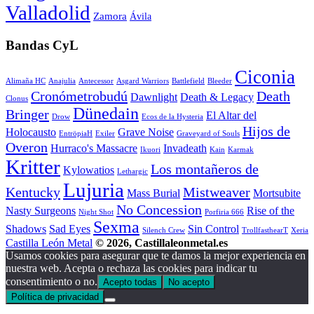
Valladolid
Zamora
Ávila
Bandas CyL
Ciconia
Alimaña HC
Anajulia
Antecessor
Asgard Warriors
Battlefield
Bleeder
Cronómetrobudú
Death
Dawnlight
Death & Legacy
Clonus
Dünedain
Bringer
El Altar del
Drow
Ecos de la Hysteria
Hijos de
Holocausto
Grave Noise
EntröpiaH
Exiler
Graveyard of Souls
Overon
Hurraco's Massacre
Invadeath
Ikuori
Kain
Karmak
Kritter
Los montañeros de
Kylowatios
Lethargic
Lujuria
Kentucky
Mistweaver
Mass Burial
Mortsubite
No Concession
Nasty Surgeons
Rise of the
Night Shot
Porfiria 666
Sexma
Shadows
Sad Eyes
Sin Control
Silench Crew
TrollfasthearT
Xeria
Castilla León Metal
© 2026, Castillaleonmetal.es
Usamos cookies para asegurar que te damos la mejor experiencia en
nuestra web. Acepta o rechaza las cookies para indicar tu
consentimiento o no.
Acepto todas
No acepto
Política de privacidad