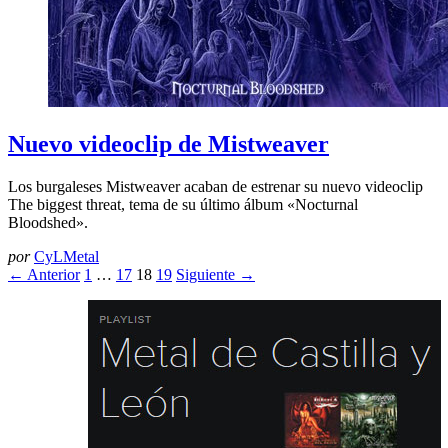
Nuevo videoclip de Mistweaver
Los burgaleses Mistweaver acaban de estrenar su nuevo videoclip
The biggest threat, tema de su último álbum «Nocturnal
Bloodshed».
por
CyLMetal
← Anterior
1
…
17
18
19
Siguiente →