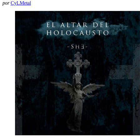
por
CyLMetal